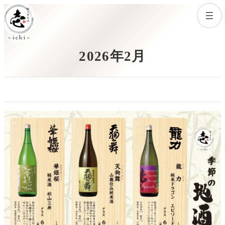
内
容
を
ス
2026年2月
キ
ッ
プ